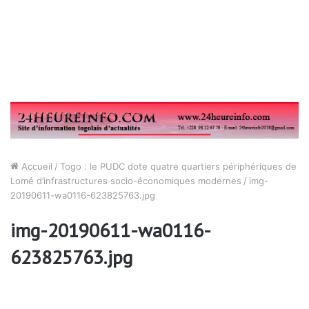
Accueil
/
Togo : le PUDC dote quatre quartiers périphériques de
Lomé d’infrastructures socio-économiques modernes
/
img-
20190611-wa0116-623825763.jpg
img-20190611-wa0116-
623825763.jpg