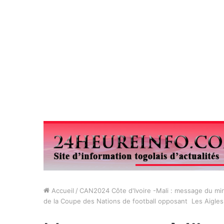
Accueil
/
CAN2024 Côte d'Ivoire -Mali : message du mi
de la Coupe des Nations de football opposant Les Aigles 