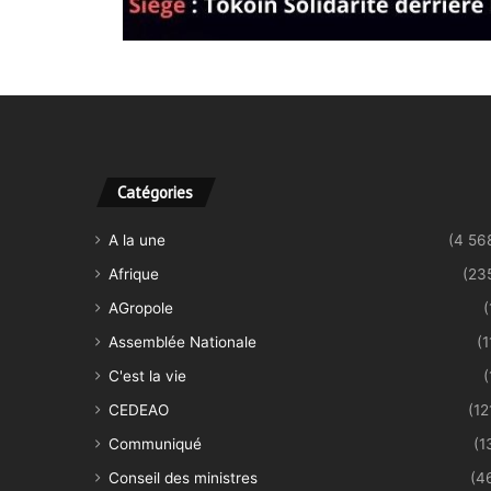
Catégories
A la une
(4 56
Afrique
(23
AGropole
(
Assemblée Nationale
(1
C'est la vie
(
CEDEAO
(12
Communiqué
(1
Conseil des ministres
(4