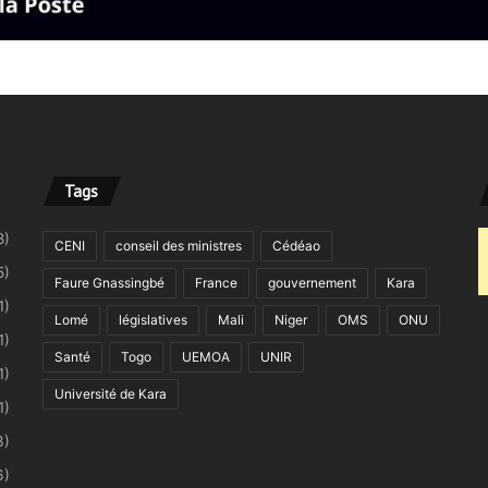
Tags
8)
CENI
conseil des ministres
Cédéao
5)
Faure Gnassingbé
France
gouvernement
Kara
1)
Lomé
législatives
Mali
Niger
OMS
ONU
1)
Santé
Togo
UEMOA
UNIR
1)
Université de Kara
1)
3)
6)