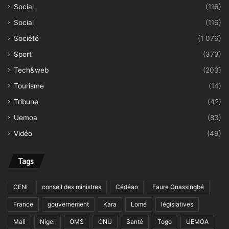
Social
(116)
Social
(116)
Société
(1 076)
Sport
(373)
Tech&web
(203)
Tourisme
(14)
Tribune
(42)
Uemoa
(83)
Vidéo
(49)
Tags
CENI
conseil des ministres
Cédéao
Faure Gnassingbé
France
gouvernement
Kara
Lomé
législatives
Mali
Niger
OMS
ONU
Santé
Togo
UEMOA