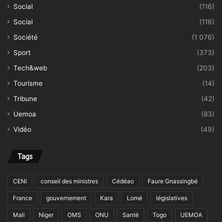
Social
(116)
Social
(116)
Société
(1 076)
Sport
(373)
Tech&web
(203)
Tourisme
(14)
Tribune
(42)
Uemoa
(83)
Vidéo
(49)
Tags
CENI
conseil des ministres
Cédéao
Faure Gnassingbé
France
gouvernement
Kara
Lomé
législatives
Mali
Niger
OMS
ONU
Santé
Togo
UEMOA