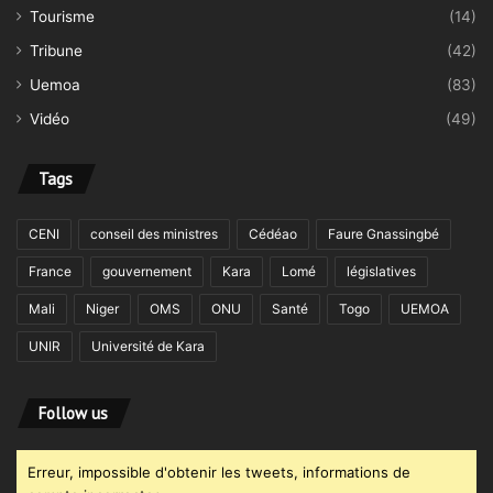
Tourisme
(14)
Tribune
(42)
Uemoa
(83)
Vidéo
(49)
Tags
CENI
conseil des ministres
Cédéao
Faure Gnassingbé
France
gouvernement
Kara
Lomé
législatives
Mali
Niger
OMS
ONU
Santé
Togo
UEMOA
UNIR
Université de Kara
Follow us
Erreur, impossible d'obtenir les tweets, informations de