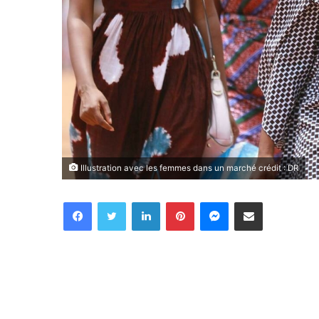
Illustration avec les femmes dans un marché crédit : DR
Facebook
Twitter
Linkedin
Pinterest
Messenger
Partager par email