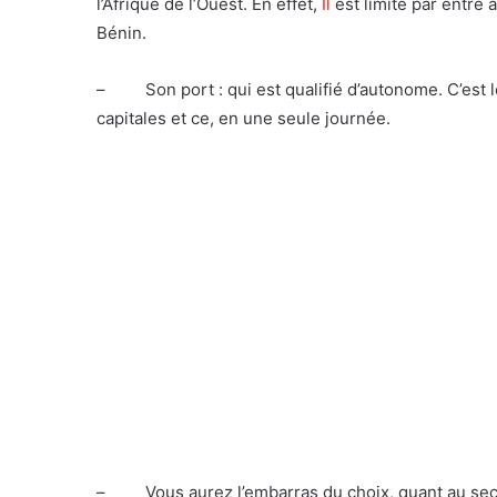
l’Afrique de l’Ouest. En effet,
Il
est limité par entre
a
Bénin.
–
Son port : qui est qualifié d’autonome. C’est 
capitales et ce, en une seule journée.
–
Vous aurez l’embarras du choix, quant au secte