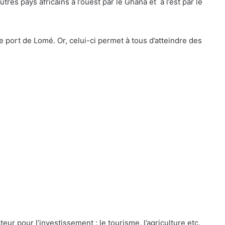
utres pays africains à l’ouest par le Ghana et à l’est par le
le port de Lomé. Or, celui-ci permet à tous d’atteindre des
ur pour l’investissement : le tourisme, l’agriculture etc.