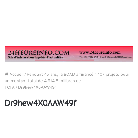
Accueil
/
Pendant 45 ans, la BOAD a financé 1 107 projets pour
un montant total de 4 914.8 milliards de
FCFA
/
Dr9hew4X0AAW49f
Dr9hew4X0AAW49f