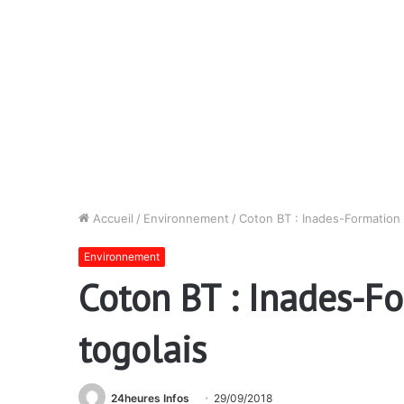
Accueil
/
Environnement
/
Coton BT : Inades-Formation 
Environnement
Coton BT : Inades-Fo
togolais
24heures Infos
29/09/2018