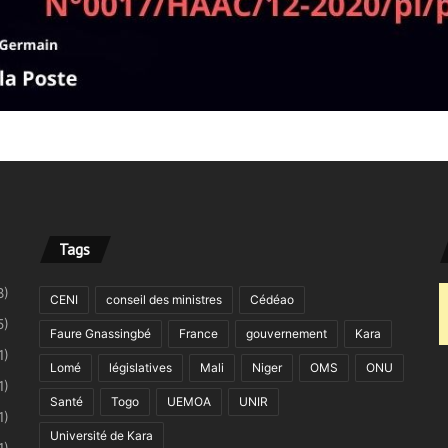
Tags
8)
CENI
conseil des ministres
Cédéao
5)
Faure Gnassingbé
France
gouvernement
Kara
1)
Lomé
législatives
Mali
Niger
OMS
ONU
1)
Santé
Togo
UEMOA
UNIR
1)
Université de Kara
1)