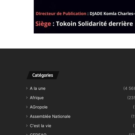
Catégories
A la une
(4 56
Afrique
(23
AGropole
(
Assemblée Nationale
(1
C'est la vie
(
CEDEAO
(12