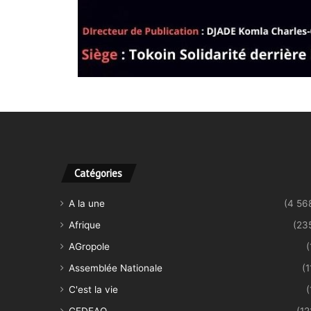
Catégories
A la une
(4 56
Afrique
(23
AGropole
(
Assemblée Nationale
(1
C'est la vie
(
CEDEAO
(12