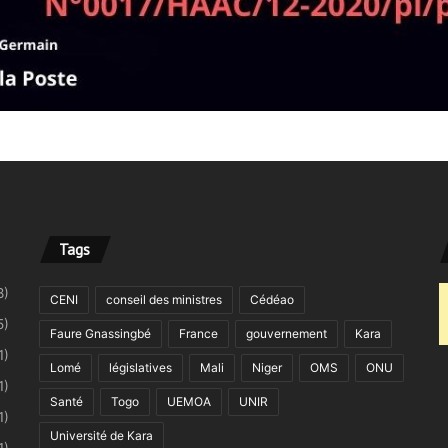
Tags
8)
CENI
conseil des ministres
Cédéao
5)
Faure Gnassingbé
France
gouvernement
Kara
1)
Lomé
législatives
Mali
Niger
OMS
ONU
1)
Santé
Togo
UEMOA
UNIR
1)
Université de Kara
1)