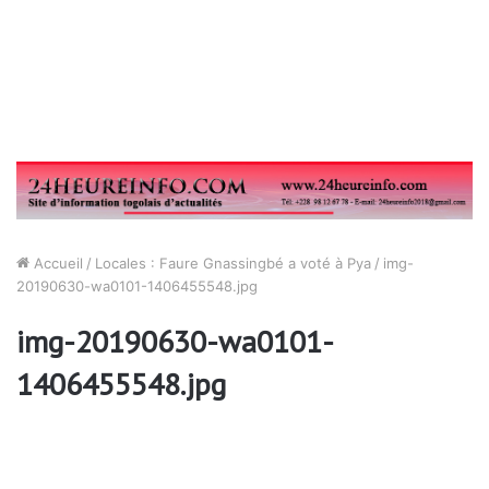
Accueil
/
Locales : Faure Gnassingbé a voté à Pya
/
img-
20190630-wa0101-1406455548.jpg
img-20190630-wa0101-
1406455548.jpg