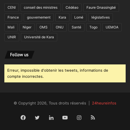
CENI
conseil des ministres
Cédéao
Faure Gnassingbé
France
gouvernement
Kara
Lomé
législatives
Mali
Niger
OMS
ONU
Santé
Togo
UEMOA
UNIR
Université de Kara
Follow us
Erreur, impossible d'obtenir les tweets, informations de
compte incorrectes.
© Copyright 2026, Tous droits réservés |
24heureinfos
Facebook
Twitter
Linkedin
YouTube
Instagram
RSS
Dailym