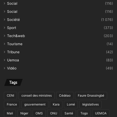
Social
(116)
Social
(116)
Société
(1 076)
Sport
(373)
Tech&web
(203)
Tourisme
(14)
Tribune
(42)
Uemoa
(83)
Vidéo
(49)
Tags
CENI
conseil des ministres
Cédéao
Faure Gnassingbé
France
gouvernement
Kara
Lomé
législatives
Mali
Niger
OMS
ONU
Santé
Togo
UEMOA