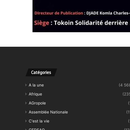
Catégories
A la une
(4 56
Afrique
(23
AGropole
(
Assemblée Nationale
(1
C'est la vie
(
CEDEAO
(12