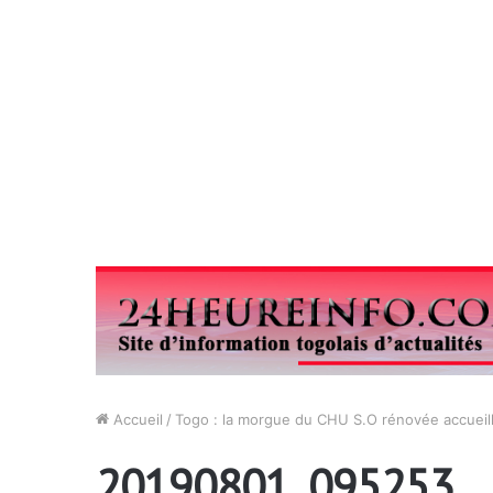
Accueil
/
Togo : la morgue du CHU S.O rénovée accueil
20190801_095253