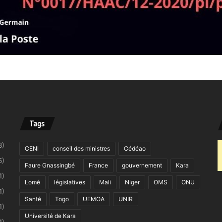
Tags
8)
CENI
conseil des ministres
Cédéao
5)
Faure Gnassingbé
France
gouvernement
Kara
1)
Lomé
législatives
Mali
Niger
OMS
ONU
1)
Santé
Togo
UEMOA
UNIR
1)
Université de Kara
1)