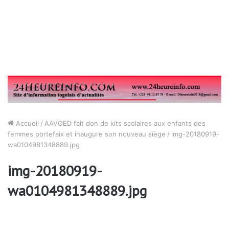
Accueil
/
AAVOED fait don de kits scolaires aux enfants des
femmes portefaix et inaugure son nouveau siège
/
img-20180919-
wa0104981348889.jpg
img-20180919-
wa0104981348889.jpg