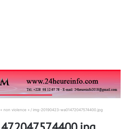
 « non violence »
/
img-20190423-wa01472047574400.jpg
472047574400.jpg