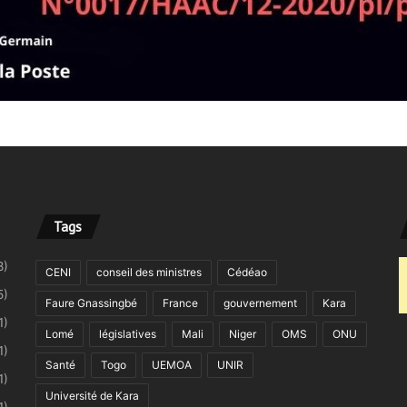
Tags
8)
CENI
conseil des ministres
Cédéao
5)
Faure Gnassingbé
France
gouvernement
Kara
1)
Lomé
législatives
Mali
Niger
OMS
ONU
1)
Santé
Togo
UEMOA
UNIR
1)
Université de Kara
1)