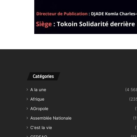
Catégories
A la une
(4 56
Afrique
(23
AGropole
(
Assemblée Nationale
(1
C'est la vie
(
CEDEAO
(12