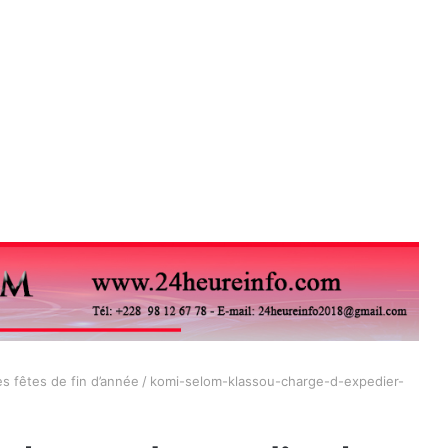
es fêtes de fin d’année
/
komi-selom-klassou-charge-d-expedier-