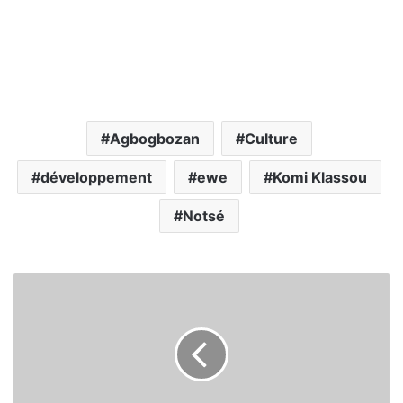
Agbogbozan
Culture
développement
ewe
Komi Klassou
Notsé