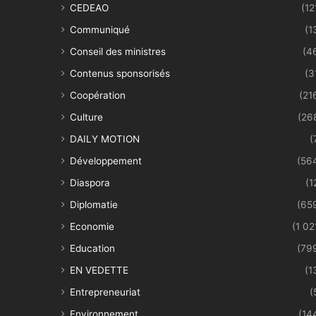
CEDEAO
(12
Communiqué
(1
Conseil des ministres
(4
Contenus sponsorisés
(3
Coopération
(21
Culture
(26
DAILY MOTION
(
Développement
(56
Diaspora
(1
Diplomatie
(65
Economie
(1 02
Education
(79
EN VEDETTE
(1
Entrepreneuriat
(
Environnement
(14