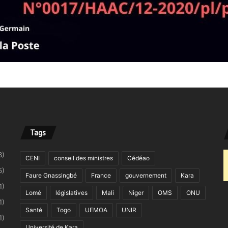
Tags
8)
CENI
conseil des ministres
Cédéao
5)
Faure Gnassingbé
France
gouvernement
Kara
1)
Lomé
législatives
Mali
Niger
OMS
ONU
1)
Santé
Togo
UEMOA
UNIR
1)
Université de Kara