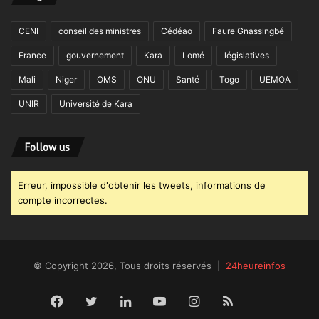
CENI
conseil des ministres
Cédéao
Faure Gnassingbé
France
gouvernement
Kara
Lomé
législatives
Mali
Niger
OMS
ONU
Santé
Togo
UEMOA
UNIR
Université de Kara
Follow us
Erreur, impossible d'obtenir les tweets, informations de
compte incorrectes.
© Copyright 2026, Tous droits réservés |
24heureinfos
Facebook
Twitter
Linkedin
YouTube
Instagram
RSS
Dailym