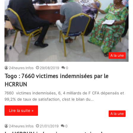
A la une
24heures Infos
29/08/2019
0
Togo : 7660 victimes indemnisées par le
HCRRUN
7660 victimes indemnisées, 6, 4 milliards de F CFA dépensés et
99,2% de taux de satisfaction, c’est le bilan du…
Lire la suite »
A la une
24heures Infos
21/01/2019
0