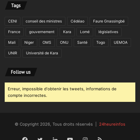
Tags
CENI
conseil des ministres
Cédéao
Faure Gnassingbé
France
gouvernement
Kara
Lomé
législatives
Mali
Niger
OMS
ONU
Santé
Togo
UEMOA
UNIR
Université de Kara
Follow us
Erreur, impossible d'obtenir les tweets, informations de
compte incorrectes.
© Copyright 2026, Tous droits réservés |
24heureinfos
Facebook
Twitter
Linkedin
YouTube
Instagram
RSS