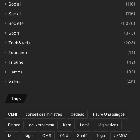
Social
(116)
Social
(116)
Société
(1 076)
Sport
(373)
Tech&web
(203)
Tourisme
(14)
Tribune
(42)
Uemoa
(83)
Vidéo
(49)
Tags
CENI
conseil des ministres
Cédéao
Faure Gnassingbé
France
gouvernement
Kara
Lomé
législatives
Mali
Niger
OMS
ONU
Santé
Togo
UEMOA