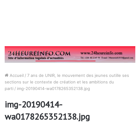
Accueil
/
7 ans de UNIR, le mouvement des jeunes outille ses
sections sur le contexte de création et les ambitions du
parti
/
img-20190414-wa0178265352138.jpg
img-20190414-
wa0178265352138.jpg