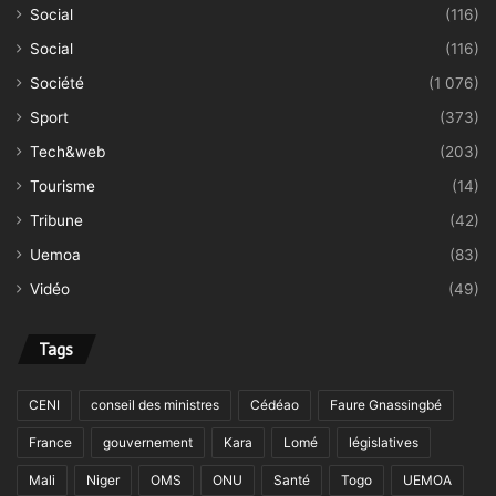
Social
(116)
Social
(116)
Société
(1 076)
Sport
(373)
Tech&web
(203)
Tourisme
(14)
Tribune
(42)
Uemoa
(83)
Vidéo
(49)
Tags
CENI
conseil des ministres
Cédéao
Faure Gnassingbé
France
gouvernement
Kara
Lomé
législatives
Mali
Niger
OMS
ONU
Santé
Togo
UEMOA