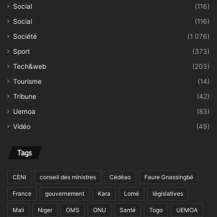
Social
(116)
Social
(116)
Société
(1 076)
Sport
(373)
Tech&web
(203)
Tourisme
(14)
Tribune
(42)
Uemoa
(83)
Vidéo
(49)
Tags
CENI
conseil des ministres
Cédéao
Faure Gnassingbé
France
gouvernement
Kara
Lomé
législatives
Mali
Niger
OMS
ONU
Santé
Togo
UEMOA