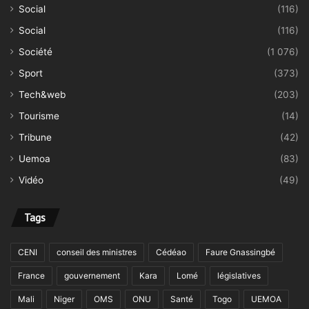
Social
(116)
Social
(116)
Société
(1 076)
Sport
(373)
Tech&web
(203)
Tourisme
(14)
Tribune
(42)
Uemoa
(83)
Vidéo
(49)
Tags
CENI
conseil des ministres
Cédéao
Faure Gnassingbé
France
gouvernement
Kara
Lomé
législatives
Mali
Niger
OMS
ONU
Santé
Togo
UEMOA