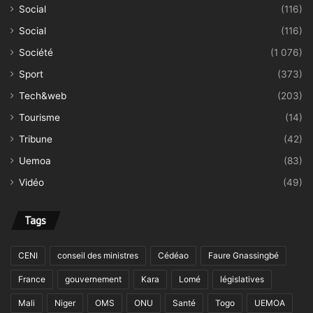
Social
(116)
Social
(116)
Société
(1 076)
Sport
(373)
Tech&web
(203)
Tourisme
(14)
Tribune
(42)
Uemoa
(83)
Vidéo
(49)
Tags
CENI
conseil des ministres
Cédéao
Faure Gnassingbé
France
gouvernement
Kara
Lomé
législatives
Mali
Niger
OMS
ONU
Santé
Togo
UEMOA