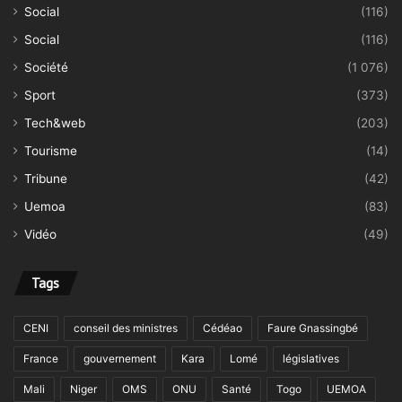
Social
(116)
Social
(116)
Société
(1 076)
Sport
(373)
Tech&web
(203)
Tourisme
(14)
Tribune
(42)
Uemoa
(83)
Vidéo
(49)
Tags
CENI
conseil des ministres
Cédéao
Faure Gnassingbé
France
gouvernement
Kara
Lomé
législatives
Mali
Niger
OMS
ONU
Santé
Togo
UEMOA