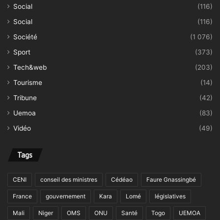
Social
(116)
Social
(116)
Société
(1 076)
Sport
(373)
Tech&web
(203)
Tourisme
(14)
Tribune
(42)
Uemoa
(83)
Vidéo
(49)
Tags
CENI
conseil des ministres
Cédéao
Faure Gnassingbé
France
gouvernement
Kara
Lomé
législatives
Mali
Niger
OMS
ONU
Santé
Togo
UEMOA