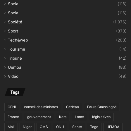
Social
(116)
Social
(116)
Société
(1 076)
Sport
(373)
Tech&web
(203)
Tourisme
(14)
Tribune
(42)
Uemoa
(83)
Vidéo
(49)
Tags
CENI
conseil des ministres
Cédéao
Faure Gnassingbé
France
gouvernement
Kara
Lomé
législatives
Mali
Niger
OMS
ONU
Santé
Togo
UEMOA