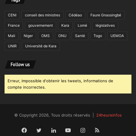
CENI
conseil des ministres
Cédéao
Faure Gnassingbé
France
gouvernement
Kara
Lomé
législatives
Mali
Niger
OMS
ONU
Santé
Togo
UEMOA
UNIR
Université de Kara
Follow us
Erreur, impossible d'obtenir les tweets, informations de
compte incorrectes.
© Copyright 2026, Tous droits réservés |
24heureinfos
Facebook
Twitter
Linkedin
YouTube
Instagram
RSS
Dailym