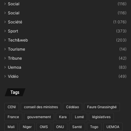
Social
(116)
Social
(116)
Société
(1 076)
Sport
(373)
Tech&web
(203)
Tourisme
(14)
Tribune
(42)
Uemoa
(83)
Vidéo
(49)
Tags
CENI
conseil des ministres
Cédéao
Faure Gnassingbé
France
gouvernement
Kara
Lomé
législatives
Mali
Niger
OMS
ONU
Santé
Togo
UEMOA