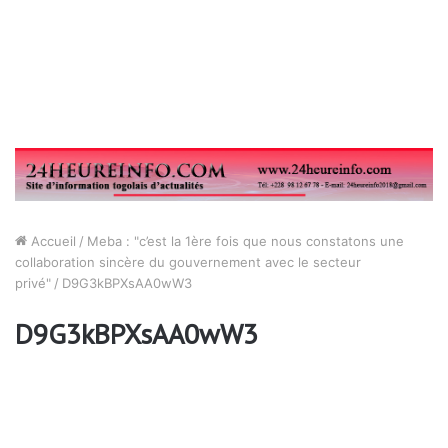
Accueil
/
Meba : "c’est la 1ère fois que nous constatons une
collaboration sincère du gouvernement avec le secteur
privé"
/
D9G3kBPXsAA0wW3
D9G3kBPXsAA0wW3