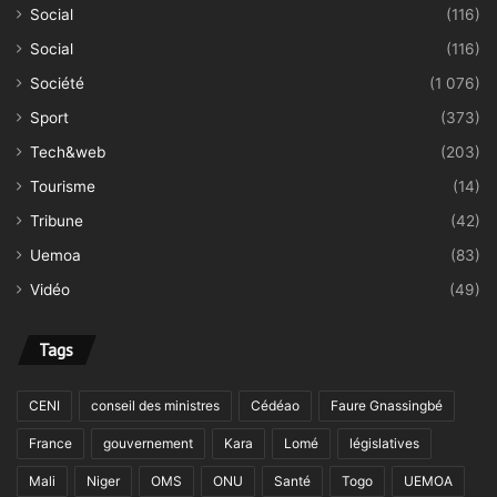
Social
(116)
Social
(116)
Société
(1 076)
Sport
(373)
Tech&web
(203)
Tourisme
(14)
Tribune
(42)
Uemoa
(83)
Vidéo
(49)
Tags
CENI
conseil des ministres
Cédéao
Faure Gnassingbé
France
gouvernement
Kara
Lomé
législatives
Mali
Niger
OMS
ONU
Santé
Togo
UEMOA