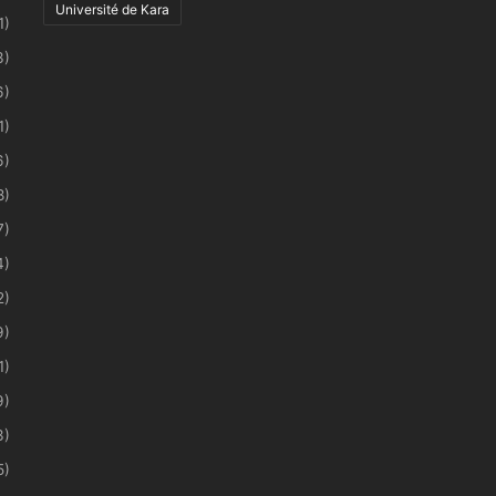
Université de Kara
1)
3)
6)
1)
6)
8)
7)
4)
2)
9)
1)
9)
3)
5)