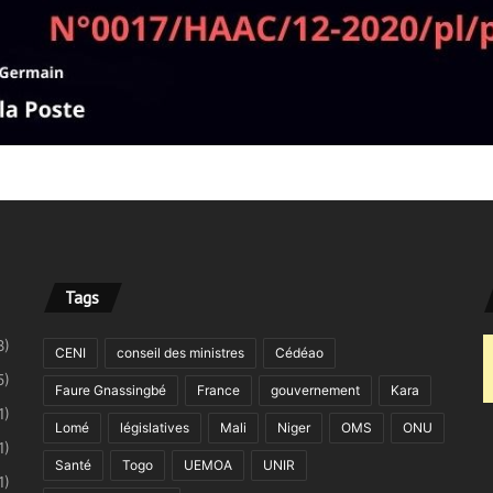
Tags
8)
CENI
conseil des ministres
Cédéao
5)
Faure Gnassingbé
France
gouvernement
Kara
1)
Lomé
législatives
Mali
Niger
OMS
ONU
1)
Santé
Togo
UEMOA
UNIR
1)