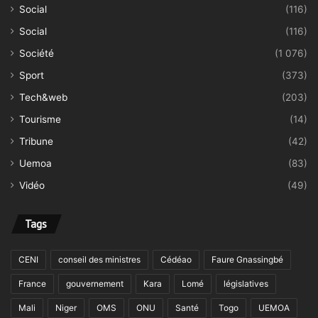
Social
(116)
Social
(116)
Société
(1 076)
Sport
(373)
Tech&web
(203)
Tourisme
(14)
Tribune
(42)
Uemoa
(83)
Vidéo
(49)
Tags
CENI
conseil des ministres
Cédéao
Faure Gnassingbé
France
gouvernement
Kara
Lomé
législatives
Mali
Niger
OMS
ONU
Santé
Togo
UEMOA