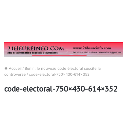
Accueil
/
Bénin: le nouveau code électoral suscite la
controverse
/
code-electoral-750×430-614×352
code-electoral-750×430-614×352