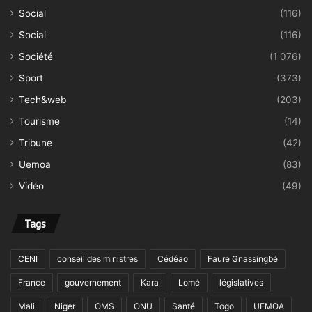
Social
(116)
Social
(116)
Société
(1 076)
Sport
(373)
Tech&web
(203)
Tourisme
(14)
Tribune
(42)
Uemoa
(83)
Vidéo
(49)
Tags
CENI
conseil des ministres
Cédéao
Faure Gnassingbé
France
gouvernement
Kara
Lomé
législatives
Mali
Niger
OMS
ONU
Santé
Togo
UEMOA