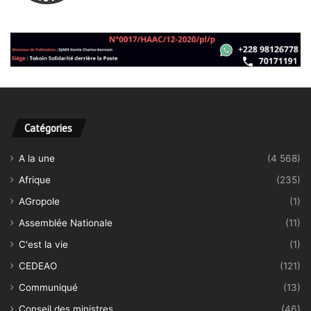
Catégories
A la une
(4 568)
Afrique
(235)
AGropole
(1)
Assemblée Nationale
(11)
C'est la vie
(1)
CEDEAO
(121)
Communiqué
(13)
Conseil des ministres
(46)