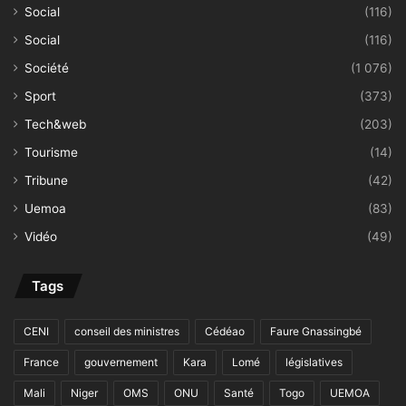
Social
(116)
Social
(116)
Société
(1 076)
Sport
(373)
Tech&web
(203)
Tourisme
(14)
Tribune
(42)
Uemoa
(83)
Vidéo
(49)
Tags
CENI
conseil des ministres
Cédéao
Faure Gnassingbé
France
gouvernement
Kara
Lomé
législatives
Mali
Niger
OMS
ONU
Santé
Togo
UEMOA