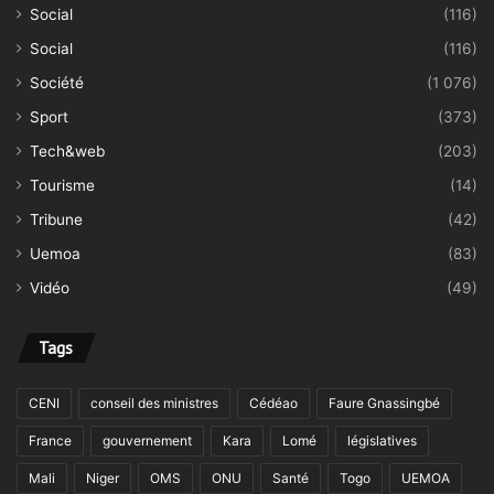
Social
(116)
Social
(116)
Société
(1 076)
Sport
(373)
Tech&web
(203)
Tourisme
(14)
Tribune
(42)
Uemoa
(83)
Vidéo
(49)
Tags
CENI
conseil des ministres
Cédéao
Faure Gnassingbé
France
gouvernement
Kara
Lomé
législatives
Mali
Niger
OMS
ONU
Santé
Togo
UEMOA