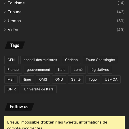
Tourisme
(14)
Tribune
(42)
Uemoa
(83)
Vidéo
(49)
Tags
CENI
conseil des ministres
Cédéao
Faure Gnassingbé
France
gouvernement
Kara
Lomé
législatives
Mali
Niger
OMS
ONU
Santé
Togo
UEMOA
UNIR
Université de Kara
Follow us
Erreur, impossible d'obtenir les tweets, informations de
compte incorrectes.