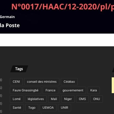
Tags
8)
CENI
conseil des ministres
Cédéao
5)
Faure Gnassingbé
France
gouvernement
Kara
1)
Lomé
législatives
Mali
Niger
OMS
ONU
1)
Santé
Togo
UEMOA
UNIR
1)