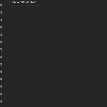
Université de Kara
1)
3)
6)
1)
6)
8)
7)
4)
2)
9)
1)
9)
3)
5)