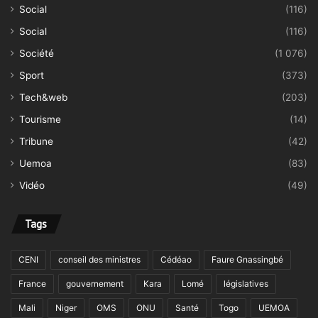
Social
(116)
Social
(116)
Société
(1 076)
Sport
(373)
Tech&web
(203)
Tourisme
(14)
Tribune
(42)
Uemoa
(83)
Vidéo
(49)
Tags
CENI
conseil des ministres
Cédéao
Faure Gnassingbé
France
gouvernement
Kara
Lomé
législatives
Mali
Niger
OMS
ONU
Santé
Togo
UEMOA