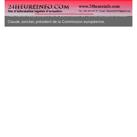
européen, Paul Kagame, président de la République du Rwanda,
Sebastian Kurz, chancelier fédéral de la République d'Autriche, Moussa
Faki Mahamat, président de la Commission de l'Union africaine et Jean-
Claude Juncker, président de la Commission européenne.