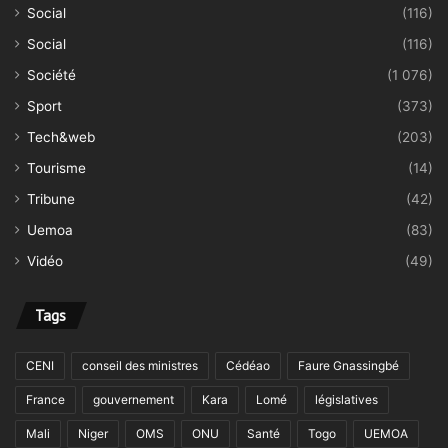
Social
(116)
Social
(116)
Société
(1 076)
Sport
(373)
Tech&web
(203)
Tourisme
(14)
Tribune
(42)
Uemoa
(83)
Vidéo
(49)
Tags
CENI
conseil des ministres
Cédéao
Faure Gnassingbé
France
gouvernement
Kara
Lomé
législatives
Mali
Niger
OMS
ONU
Santé
Togo
UEMOA