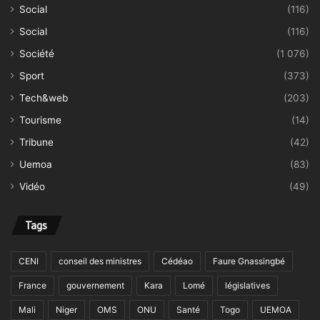
Social
(116)
Social
(116)
Société
(1 076)
Sport
(373)
Tech&web
(203)
Tourisme
(14)
Tribune
(42)
Uemoa
(83)
Vidéo
(49)
Tags
CENI
conseil des ministres
Cédéao
Faure Gnassingbé
France
gouvernement
Kara
Lomé
législatives
Mali
Niger
OMS
ONU
Santé
Togo
UEMOA