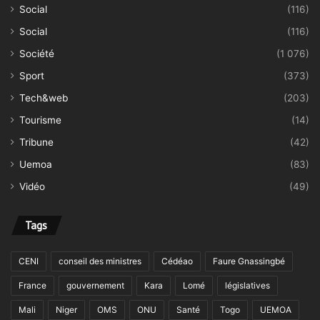
Social
(116)
Social
(116)
Société
(1 076)
Sport
(373)
Tech&web
(203)
Tourisme
(14)
Tribune
(42)
Uemoa
(83)
Vidéo
(49)
Tags
CENI
conseil des ministres
Cédéao
Faure Gnassingbé
France
gouvernement
Kara
Lomé
législatives
Mali
Niger
OMS
ONU
Santé
Togo
UEMOA