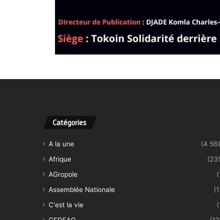
Catégories
A la une
(4 56
Afrique
(23
AGropole
(
Assemblée Nationale
(1
C'est la vie
(
CEDEAO
(12