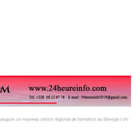
inaugure un nouveau centre régional de formation au Sénégal
/
chi