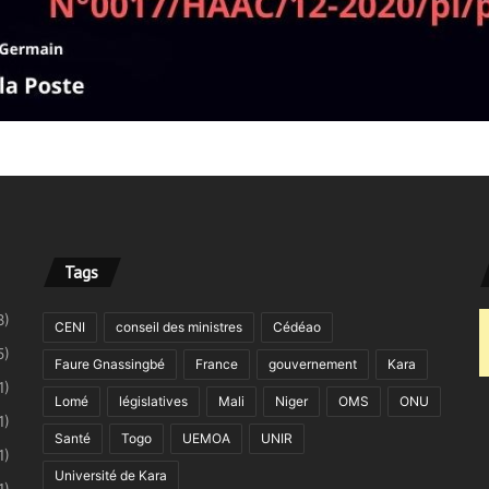
Tags
8)
CENI
conseil des ministres
Cédéao
5)
Faure Gnassingbé
France
gouvernement
Kara
1)
Lomé
législatives
Mali
Niger
OMS
ONU
1)
Santé
Togo
UEMOA
UNIR
1)
Université de Kara
1)