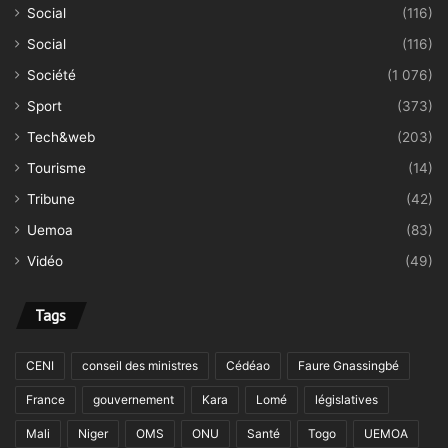
Social
(116)
Social
(116)
Société
(1 076)
Sport
(373)
Tech&web
(203)
Tourisme
(14)
Tribune
(42)
Uemoa
(83)
Vidéo
(49)
Tags
CENI
conseil des ministres
Cédéao
Faure Gnassingbé
France
gouvernement
Kara
Lomé
législatives
Mali
Niger
OMS
ONU
Santé
Togo
UEMOA